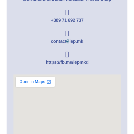
+389 71 692 737
@
contact
iep.mk
https://fb.me/iepmkd