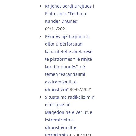
Krijohet Bordi Drejtues i
Platformës “Të Rinjtë
Kundër Dhunës”
09/11/2021
Përmes një trajnimi 3-
ditor u përforcuan
kapacitetet e anëtarëve
të platformës “Të rinjtë
kundër dhunës”, në
temën “Parandalimi i
ekstremizmit të
dhunshëm”
30/07/2021
Situata me radikalizimin
e tërinjve në
Maqedoninë e Veriut, e
kstremizmin e
dhunshëm dhe
terrorizmin
17/06/2021