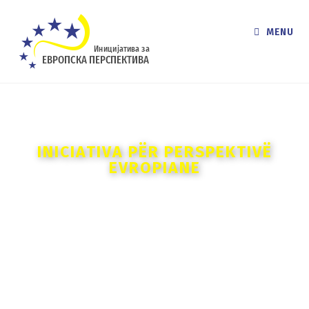
MENU
INICIATIVA PËR PERSPEKTIVË
EVROPIANE
Shoqata e qytetarëve Iniciativa për
Perspektivë Evropiane (IPE) është
organizatë qytetare e cila punon
në zhvillimin e demokracisë në
shoqëri, përmes përfshirjes së
grupeve të rrezikuara në zhvillimin
socio-ekonomik, në përputhje me