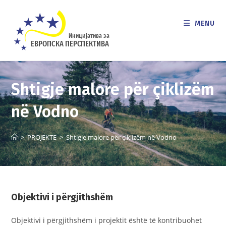
Skip
to
MENU
content
Shtigje malore për çiklizëm
në Vodno
>
PROJEKTE
>
Shtigje malore për çiklizëm në Vodno
Objektivi i përgjithshëm
Objektivi i përgjithshëm i projektit është të kontribuohet