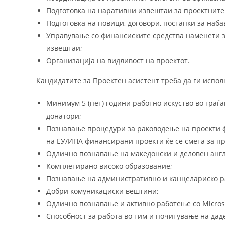
Подготовка на наративни извештаи за проектните 
Подготовка на повици, договори, постапки за наба
Управување со финансиските средства наменети з
извештаи;
Организација на видливост на проектот.
Кандидатите за Проектен асистент треба да ги испол
Минимум 5 (пет) години работно искуство во граѓ
донатори;
Познавање процедури за раководење на проекти ф
на ЕУ/ИПА финансирани проекти ќе се смета за пр
Одлично познавање на македонски и деловен англис
Комплетирано високо образование;
Познавање на административно и канцелариско р
Добри комуникациски вештини;
Одлично познавање и активно работење со Microsof
Способност за работа во тим и почитување на да