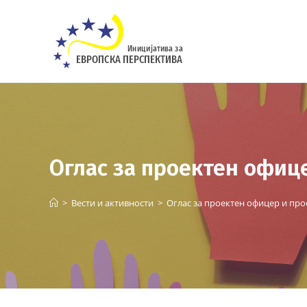
Skip
to
content
Оглас за проектен офиц
>
Вести и активности
>
Оглас за проектен офицер и про