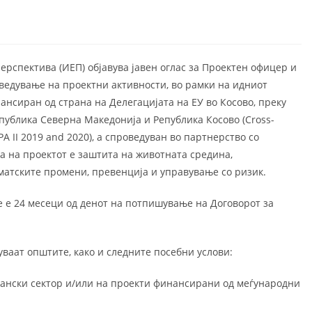
ерспектива (ИЕП) објавува јавен оглас за Проектен офицер и
оведување на проектни активности, во рамки на идниот
нансиран од страна на Делегацијата на ЕУ во Косово, преку
ублика Северна Македонија и Република Косово (Cross-
A II 2019 and 2020), а спроведуван во партнерство со
а на проектот е заштита на животната средина,
атските промени, превенција и управување со ризик.
 е 24 месеци од денот на потпишување на Договорот за
ваат општите, како и следните посебни услови:
ѓански сектор и/или на проекти финансирани од меѓународни