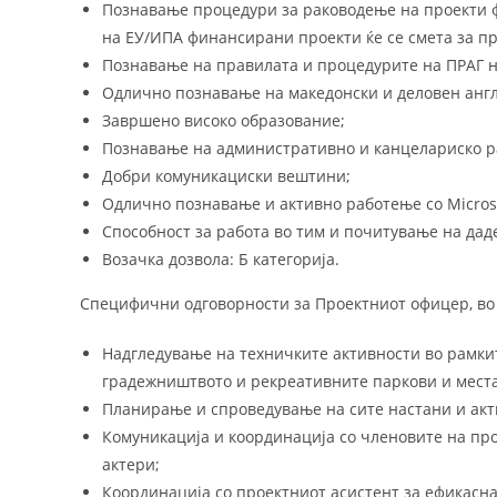
Познавање процедури за раководење на проекти ф
на ЕУ/ИПА финансирани проекти ќе се смета за пр
Познавање на правилата и процедурите на ПРАГ н
Одлично познавање на македонски и деловен англис
Завршено високо образование;
Познавање на административно и канцелариско р
Добри комуникациски вештини;
Одлично познавање и активно работење со Microsof
Способност за работа во тим и почитување на да
Возачка дозвола: Б категорија.
Специфични одговорности за Проектниот офицер, во 
Надгледување на техничките активности во рамките
градежништвото и рекреативните паркови и места
Планирање и спроведување на сите настани и акт
Комуникација и координација со членовите на пр
актери;
Координација со проектниот асистент за ефикасна