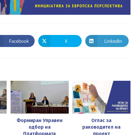
Facebook
X
LinkedIn
Opens
Opens
Opens
in
in
in
a
a
a
new
new
new
window
window
window
Формиран Управен
Оглас за
одбор на
раководител на
Платформата
проект