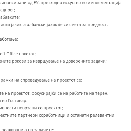
инансирани од ЕУ, претходно искуство во имплементација
едност;
абавките;
ки јазик, а албански јазик ќе се смета за предност;
аботење;
t Office пакетот;
дените рокови за извршување на доверените задачи;
рамки на спроведување на проектот се:
 на проектот, фокусирајќи се на работите на терен,
 во Гостивар;
ивности поврзани со проектот;
оектните партнери соработници и останати релевантни
 реализација на задачите;