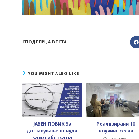
SHARE
СПОДЕЛИ ЈА ВЕСТА
THIS
CONTENT
YOU MIGHT ALSO LIKE
ЈАВЕН ПОВИК За
Реализирани 10
доставување понуди
коучинг сесии
за изработка на