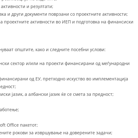
активности и резултати;
вка и други документи поврзани со проектните активности;
а проектните активности во ИЕП и подготовка на финансиски
нуваат општите, како и следните посебни услови:
ански сектор и/или на проекти финансирани од меѓународни
инансирани од ЕУ, претходно искуство во имплементација
едност;
ки јазик, а албански јазик ќе се смета за предност;
аботење;
t Office пакетот;
дените рокови за извршување на доверените задачи;