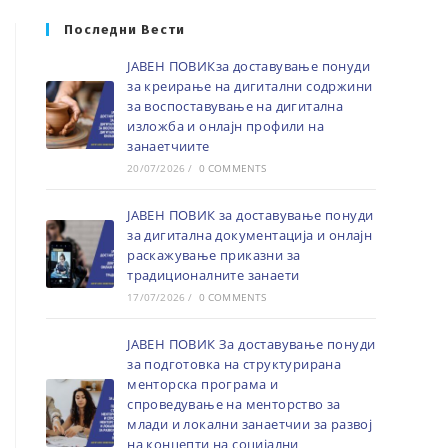
Последни Вести
ЈАВЕН ПОВИКза доставување понуди
за креирање на дигитални содржини
за воспоставување на дигитална
изложба и онлајн профили на
занаетчиите
20/07/2026
/
0 COMMENTS
ЈАВЕН ПОВИК за доставување понуди
за дигитална документација и онлајн
раскажување приказни за
традиционалните занаети
17/07/2026
/
0 COMMENTS
ЈАВЕН ПОВИК За доставување понуди
за подготовка на структурирана
менторска програма и
спроведување на менторство за
млади и локални занаетчии за развој
на концепти на социјални