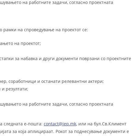
ршувањето на работните задачи, согласно проектната
о рамки на спроведување на проектот се:
ањето на проектот;
стапки за набавка и други документи поврзани со проектните
нер, соработници и останати релевантни актери;
 и резултати;
ршувањето на работните задачи, согласно проектната
на следната е-пошта:
contact@iep.mk
, или на бул.Св.Климент
цијата за која аплицираат. Рокот за поднесување документи e