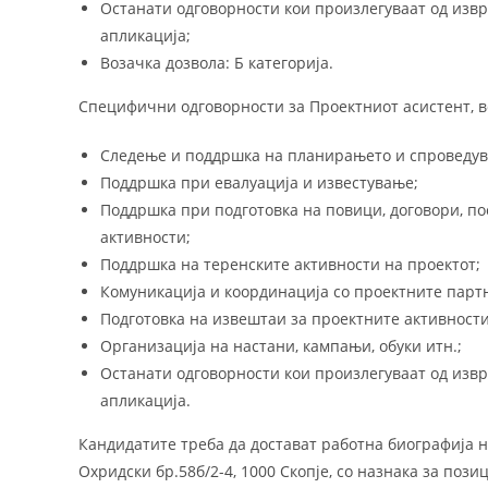
Останати одговорности кои произлегуваат од изв
апликација;
Возачка дозвола: Б категорија.
Специфични одговорности за Проектниот асистент, в
Следење и поддршка на планирањето и спроведув
Поддршка при евалуација и известување;
Поддршка при подготовка на повици, договори, по
активности;
Поддршка на теренските активности на проектот;
Комуникација и координација со проектните парт
Подготовка на извештаи за проектните активности
Организација на настани, кампањи, обуки итн.;
Останати одговорности кои произлегуваат од изв
апликација.
Кандидатите треба да достават работна биографија 
Охридски бр.58б/2-4, 1000 Скопје, со назнака за пози