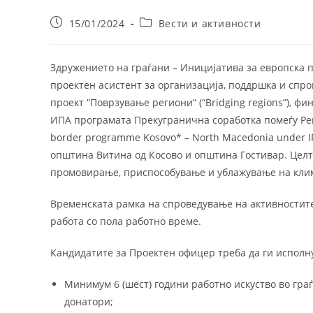
Post
Post
15/01/2024
Вести и активности
published:
category:
Здружението на граѓани – Иницијатива за европска п
проектен асистент за организација, поддршка и спр
проект “Поврзување региони“ (“Bridging regions”), фи
ИПА програмата Прекугранична соработка помеѓу Реп
border programme Kosovo* – North Macedonia under IP
општина Витина од Косово и општина Гостивар. Целт
промовирање, приспособување и ублажување на клим
Временската рамка на спроведување на активностите
работа со пола работно време.
Кандидатите за Проектен офицер треба да ги исполну
Минимум 6 (шест) години работно искуство во гра
донатори;