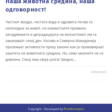
Наша животна средина, наша
одговорност!
Чистиот воздух, чистата вода и здравата почва се
неопходни за живот, но климатските промени,
загадувањето и деградацијата на екосистемот им се
закануваат секој ден. Косово и Северна Македонија
преземаат активности преку закони кои ја промовираат
заштита на животната средина. Но, само законите не се
доволни. Секој има своја улога! Заедно,…
24/04/2025
Copyright - Developed by
ProInformatics