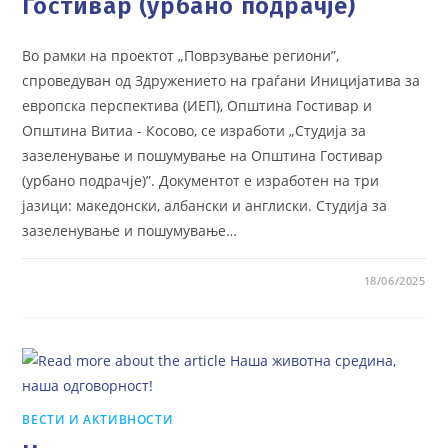
Гостивар (урбано подрачје)
Во рамки на проектот „Поврзување региони”,
спроведуван од Здружението на граѓани Иницијатива за
европска перспектива (ИЕП), Општина Гостивар и
Општина Витиа - Косово, се изработи „Студија за
зазеленување и пошумување на Oпштина Гостивар
(урбано подрачје)”. Документот е изработен на три
јазици: македонски, албански и англиски. Студија за
зазеленување и пошумување…
18/06/2025
ВЕСТИ И АКТИВНОСТИ