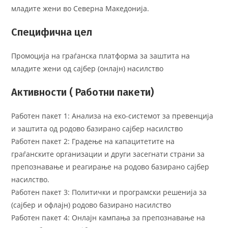
младите жени во Северна Македонија.
Специфична цел
Промоција на граѓанска платформа за заштита на
младите жени од сајбер (онлајн) насилство
Активности ( Работни пакети)
Работен пакет 1: Анализа на еко-системот за превенција
и заштита од родово базирано сајбер насилство
Работен пакет 2: Градење на капацитетите на
граѓанските организации и други засегнати страни за
препознавање и реагирање на родово базирано сајбер
насилство.
Работен пакет 3: Политички и програмски решенија за
(сајбер и офлајн) родово базирано насилство
Работен пакет 4: Онлајн кампања за препознавање на