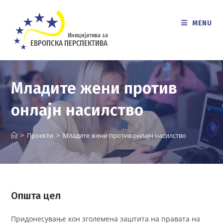
Skip
to
MENU
content
Младите жени против
онлајн насилство
>
Проекти
>
Младите жени против онлајн насилство
Општа цел
Придонесување кон зголемена заштита на правата на