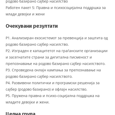
родово базирано сајбер насилство
Работен пакет 5: Правна и психосоцијална поддршка за
млади девојки и жени
Очекувани резултати
Р1. Анализиран екосистемот за превенција и заштита од
родово базирано сајбер насилство.
Р2. Изграден е капацитетот на граѓанските организации
и засегнатите страни за дигитална писменост и
препознавање на родово базирано сајбер насилството.
Р3. Спроведена онлајн кампања за препознавање на
родово базирано сајбер насилството.
Р4. Развивени политички и програмски решенија за
сајбер (родово базирано) и офлајн насилство.
Р5. Пружена правна и психо-социјална поддршка на
младите девојки и жени.
Целна група