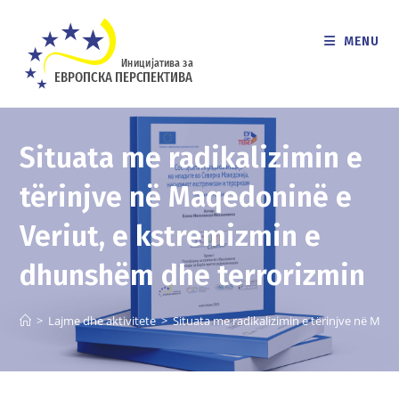
Skip
to
MENU
content
Situata me radikalizimin e
tërinjve në Maqedoninë e
Veriut, e kstremizmin e
dhunshëm dhe terrorizmin
>
Lajme dhe aktivitete
>
Situata me radikalizimin e tërinjve në Ma