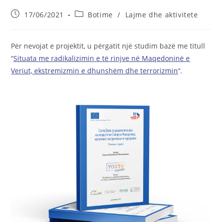
Post
Post
17/06/2021
Botime
/
Lajme dhe aktivitete
published:
category:
Për nevojat e projektit, u përgatit një studim bazë me titull
“
Situata me radikalizimin e të rinjve në Maqedoninë e
Veriut, ekstremizmin e dhunshëm dhe terrorizmin
“.