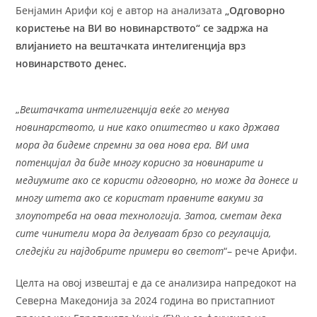
Бенјамин Арифи кој е автор на анализата
„Одговорно
користење на ВИ во новинарството“ се задржа на
влијанието на вештачката интелигенција врз
новинарството денес.
„
Вештачката интелигенција веќе го менува
новинарството, и ние како општество и како држава
мора да бидеме спремни за ова нова ера. ВИ има
потенцијал да биде многу корисно за новинарите и
медиумите ако се користи одговорно, но може да донесе и
многу штета ако се користат правните вакуми за
злоупотреба на оваа технологија. Затоа, сметам дека
сите чинители мора да делуваат брзо со регулација,
следејќи ги најдобрите примери во светот
“– рече Арифи.
Целта на овој извештај е да се анализира напредокот на
Северна Македонија за 2024 година во пристапниот