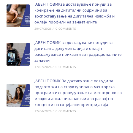
ЈАВЕН ПОВИКза доставување понуди за
креирање на дигитални содржини за
воспоставување на дигитална изложба и
онлајн профили на занаетчиите
20/07/2026
/
0 COMMENTS
ЈАВЕН ПОВИК за доставување понуди за
дигитална документација и онлајн
раскажување приказни за традиционалните
занаети
17/07/2026
/
0 COMMENTS
ЈАВЕН ПОВИК За доставување понуди за
подготовка на структурирана менторска
програма и спроведување на менторство за
млади и локални занаетчии за развој на
концепти на социјални претпријатија
17/04/2026
/
0 COMMENTS