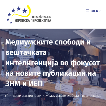
Skip
to
MENU
content
Медиумските слободи и
вештачката
интелигенција во фокусот
на новите публикации на
ЗНМ и ИЕП
>
Вести и активности
>
Медиумските слободи и вештачката инт