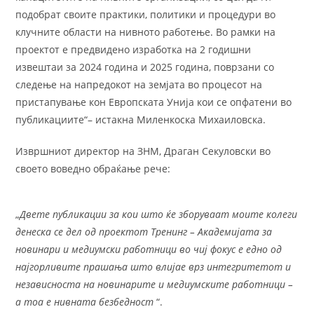
подобрат своите практики, политики и процедури во
клучните области на нивното работење. Во рамки на
проектот е предвидено изработка на 2 годишни
извештаи за 2024 година и 2025 година, поврзани со
следење на напредокот на земјата во процесот на
пристапување кон Европската Унија кои се опфатени во
публикациите“– истакна Миленкоска Михаиловска.
Извршниот директор на ЗНМ, Драган Секуловски во
своето воведно обраќање рече:
„
Двете публикации за кои што ќе зборуваат моите колеги
денеска се дел од проектот Тренинг – Академијата за
новинари и медиумски работници во чиј фокус е едно од
најгорливите прашања што влијае врз интегритетот и
независноста на новинарите и медиумските работници –
а тоа е нивната безбедност
“.