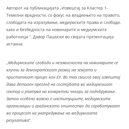
Авторот на публикацијата „Извештај за Кластер 1-
Темелни вредности, со фокус на владеењето на правото,
слободата на изразување, медиумските права и слободи,
како и безбедноста на новинарите и медиумските
работници “, Давор Пашоски во својата презентација
истакна:
„
Медиумските слободи и независноста на новинарите се
клучни за демократскиот развој на земјата и
пристапниот процес кон ЕУ. Во таа смисла овој извештај
дава детален преглед на состојбата во медиумскиот
сектор и упатува на конкретни чекори за подобрување.
Затоа особено важно е институциите, медиумските
организации и граѓанското општество да соработуваат
во процесот на унапредување на медиумската
регулатива
”.