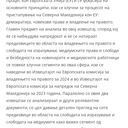
процес кон Европската Унија (ЕУ) и се фокусира на
основните принципи, кои се клучни за процесот на
пристапување на Северна Македонија кон ЕУ:
демократија, човекови права и владеење на правото.
Главен предмет на анализа во овој извештај, според кој
ќе се набљудува напредокот и ќе се нотираат
предизвиците во областа на владеењето на правото и
слободата на изразување, медиумските права и слободи
и безбедноста на новинарите и медиумските работници
се повеќе клучни сегменти во оваа сфера, кои се
наведени во Извештајот на Европската комисија за
владеењето на правото за 2024 и во Извештајот на
Европската комисија за напредок на Северна
Македонија за 2023 година. Паралелно со овие два
извештаи се анализираат и други релевантни
документи, со цел давање детален преглед на сите
предизвици во областа на слободата на изразување и
слободата на медиумите како важен сегмент од