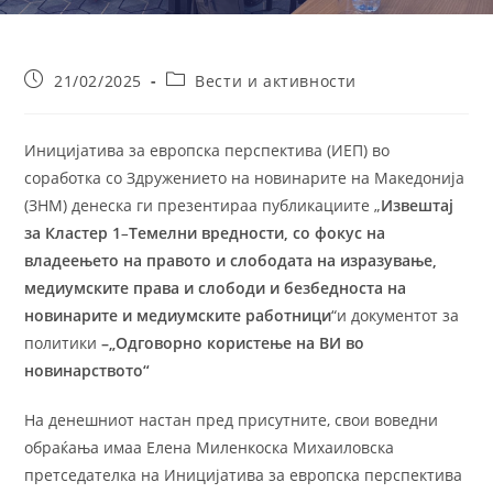
Post
Post
21/02/2025
Вести и активности
published:
category:
Иницијатива за европска перспектива (ИЕП) во
соработка со Здружението на новинарите на Македонија
(ЗНМ) денеска ги презентираа публикациите „
Извештај
за Кластер 1
–
Темелни вредности, со фокус на
владеењето на правото и слободата на
изразување,
медиумските права и слободи и безбедноста на
новинарите и медиумските работници
“и документот за
политики
–„Одговорно користење на ВИ во
новинарството“
На денешниот настан пред присутните, свои воведни
обраќања имаа Елена Миленкоска Михаиловска
претседателка на Иницијатива за европска перспектива