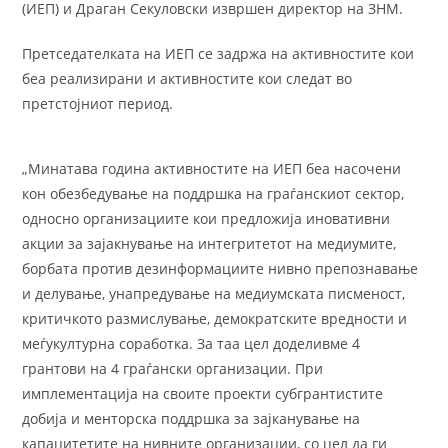
(ИЕП) и Драган Секуловски извршен директор на ЗНМ.
Претседателката на ИЕП се задржа на активностите кои
беа реализирани и активностите кои следат во
претстојниот период.
„Mинатава година активностите на ИЕП беа насочени
кон обезбедување на поддршка на граѓанскиот сектор,
односно организациите кои предложија иновативни
акции за зајакнување на интегритетот на медиумите,
борбата против дезинформациите нивно препознавање
и делување, унапредување на медиумската писменост,
критичкото размислување, демократските вредности и
меѓукултурна соработка. За таа цел доделивме 4
грантови на 4 граѓански организации. При
имплементација на своите проекти субгрантистите
добија и менторска поддршка за зајканување на
капацитетите на нивните организации, со цел да ги