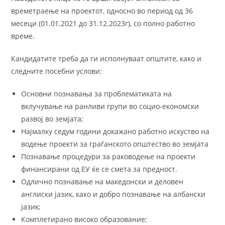
времетраење на проектот, односно во период од 36
месеци (01.01.2021 до 31.12.2023г), со полно работно
време.
Кандидатите треба да ги исполнуваат општите, како и
следните посебни услови:
Основни познавања за проблематиката на
вклучување на ранливи групи во социо-економски
развој во земјата;
Најмалку седум години докажано работно искуство на
водење проекти за граѓанското општество во земјата
Познавање процедури за раководење на проекти
финансирани од ЕУ ќе се смета за предност.
Одлично познавање на македонски и деловен
англиски јазик, како и добро познавање на албански
јазик;
Комплетирано високо образование;