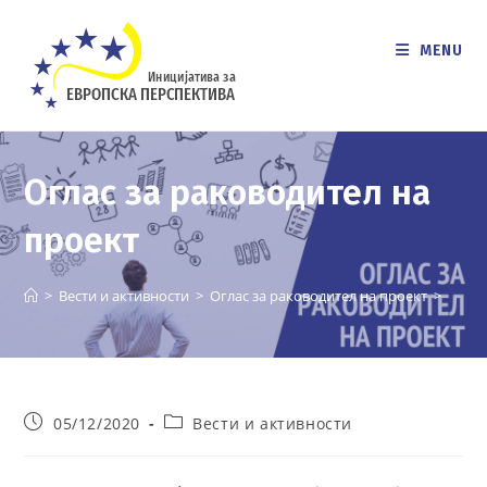
Skip
to
MENU
content
Оглас за раководител на
проект
>
Вести и активности
>
Оглас за раководител на проект
>
Post
Post
05/12/2020
Вести и активности
published:
category: