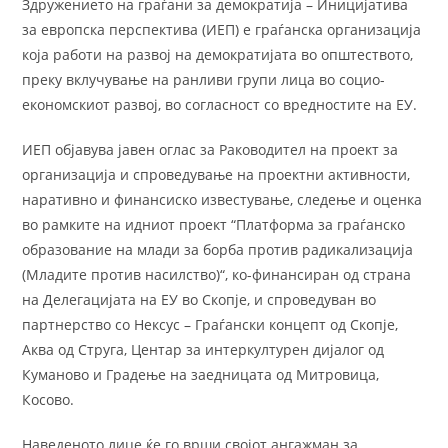
Здружението на граѓани за демократија – Иницијатива
за европска перспектива (ИЕП) е граѓанска организација
која работи на развој на демократијата во општеството,
преку вклучување на ранливи групи лица во социо-
економскиот развој, во согласност со вредностите на ЕУ.
ИЕП објавува јавен оглас за Раководител на проект за
организација и спроведување на проектни активности,
наративно и финансиско известување, следење и оценка
во рамките на идниот проект “Платформа за граѓанско
образование на млади за борба против радикализација
(Младите против насилство)“, ко-финансиран од страна
на Делегацијата на ЕУ во Скопје, и спроведуван во
партнерство со Нексус – Граѓански концепт од Скопје,
Аква од Струга, Центар за интеркултурен дијалог од
Куманово и Градење на заедницата од Митровица,
Косово.
Наведеното лице ќе го врши својот ангажман за