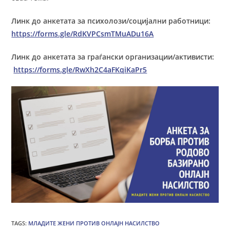
Линк до анкетата за психолози/социјални работници:
https://forms.gle/RdKVPCsmTMuADu16A
Линк до анкетата за граѓански организации/активисти:
https://forms.gle/RwXh2C4aFKqiKaPr5
TAGS
:
МЛАДИТЕ ЖЕНИ ПРОТИВ ОНЛАЈН НАСИЛСТВО