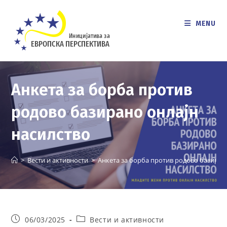
Skip
to
MENU
content
Анкета за борба против
родово базирано онлајн
насилство
>
Вести и активности
>
Анкета за борба против родово базиран
Post
Post
06/03/2025
Вести и активности