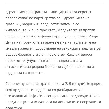
published:
category:
Здружението на граѓани „Иницијатива за европска
перспектива“ во партнерство со Здружението на
граѓани „Заеднички вредности“ започна со
имплементација на проектот „Младите жени против
онлајн насилство“, кофинансиран од Европската Унија.
Целта на проектот е зајакнување на капацитетите на
младите жени и подобрување на законската заштита од
родово базирано онлајн насилство. Како активност
проектот вклучува анализа на националната
легислатива за родово базирано сајбер насилство и
поддршка на жртвите.
Со пополнување на кратка анкета (3-5 минути) ќе дадете
свој придонес и поддршка во разбирањето на
психолошките ефекти и социјалните предрасуди, како и
предизвиците и искуствата на активистите поврзани со
оваа тема.