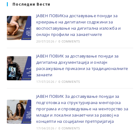
Последни Вести
ЈАВЕН ПОВИКза доставување понуди за
креирање на дигитални содржини за
воспоставување на дигитална изложба и
онлајн профили на занаетчиите
20/07/2026
/
0 COMMENTS
ЈАВЕН ПОВИК за доставување понуди за
дигитална документација и онлајн
раскажување приказни за традиционалните
занаети
17/07/2026
/
0 COMMENTS
ЈАВЕН ПОВИК За доставување понуди за
подготовка на структурирана менторска
програма и спроведување на менторство за
млади и локални занаетчии за развој на
концепти на социјални претпријатија
17/04/2026
/
0 COMMENTS