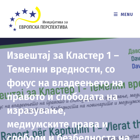
Skip
to
MENU
content
Извештај за Кластер 1 –
Темелни вредности, со
фокус на владеењето на
правото и слободата на
изразување,
медиумските права и
слободи и безбедноста на