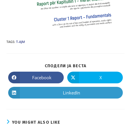
TAGS
:
Т-АЈМ
SHARE
СПОДЕЛИ ЈА ВЕСТА
THIS
CONTENT
Facebook
X
Opens
Opens
in
in
a
a
new
new
LinkedIn
Opens
window
window
in
a
new
window
YOU MIGHT ALSO LIKE