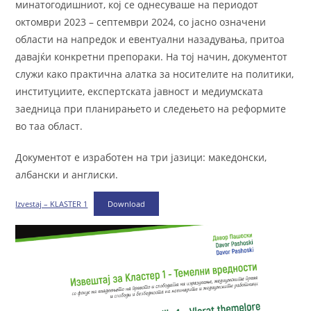
минатогодишниот, кој се однесуваше на периодот
октомври 2023 – септември 2024, со јасно означени
области на напредок и евентуални назадувања, притоа
давајќи конкретни препораки. На тој начин, документот
служи како практична алатка за носителите на политики,
институциите, експертската јавност и медиумската
заедница при планирањето и следењето на реформите
во таа област.
Документот е изработен на три јазици: македонски,
албански и англиски.
Izvestaj – KLASTER 1
Download