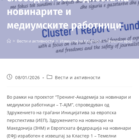
новинарите и
медиумските работници
>
Вести и активности
>
Извештај за Кластер 1 – Темелни вредно
Post
Post
08/01/2026
Вести и активности
published:
category:
Во рамки на проектот “Тренинг-Академија за новинари и
медиумски работници – Т-АЈМ”, спроведуван од
Здружението на граѓани Иницијатива за европска
перспектива (ИЕП), Здружението на новинари на
Македонија (ЗНМ) и Европската федерација на новинари
(ЕФЈ) изработен е извештај за Кластер 1 – Темелни