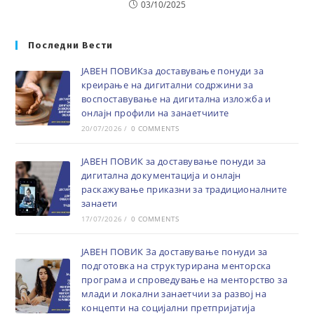
03/10/2025
Последни Вести
ЈАВЕН ПОВИКза доставување понуди за
креирање на дигитални содржини за
воспоставување на дигитална изложба и
онлајн профили на занаетчиите
20/07/2026
/
0 COMMENTS
ЈАВЕН ПОВИК за доставување понуди за
дигитална документација и онлајн
раскажување приказни за традиционалните
занаети
17/07/2026
/
0 COMMENTS
ЈАВЕН ПОВИК За доставување понуди за
подготовка на структурирана менторска
програма и спроведување на менторство за
млади и локални занаетчии за развој на
концепти на социјални претпријатија