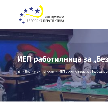
Skip
to
content
ИЕП работилница за „Бе
>
Вести и активности
>
ИЕП работилница за „Безбедност