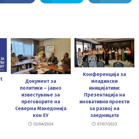
in
in
in
a
a
a
new
new
new
window
window
window
Конференција за
ct
Документ за
младински
политики – јавно
иницијативи:
известување за
Презентација на
преговорите на
иновативни проекти
Северна Македонија
за развој на
кон ЕУ
заедницата
02/04/2024
07/07/2023