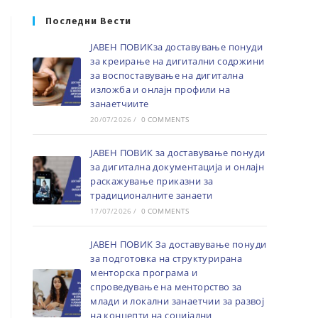
Последни Вести
ЈАВЕН ПОВИКза доставување понуди
за креирање на дигитални содржини
за воспоставување на дигитална
изложба и онлајн профили на
занаетчиите
20/07/2026
/
0 COMMENTS
ЈАВЕН ПОВИК за доставување понуди
за дигитална документација и онлајн
раскажување приказни за
традиционалните занаети
17/07/2026
/
0 COMMENTS
ЈАВЕН ПОВИК За доставување понуди
за подготовка на структурирана
менторска програма и
спроведување на менторство за
млади и локални занаетчии за развој
на концепти на социјални