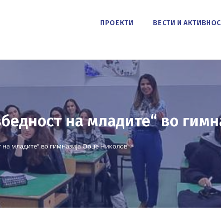
ПРОЕКТИ
ВЕСТИ И АКТИВНО
збедност на младите“ во гим
 на младите“ во гимназија Орце Николов
>