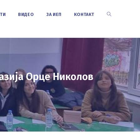
СТИ
ВИДЕО
ЗА ИЕП
КОНТАКТ
TOGGLE
WEBSITE
SEARCH
назија Орце Николов