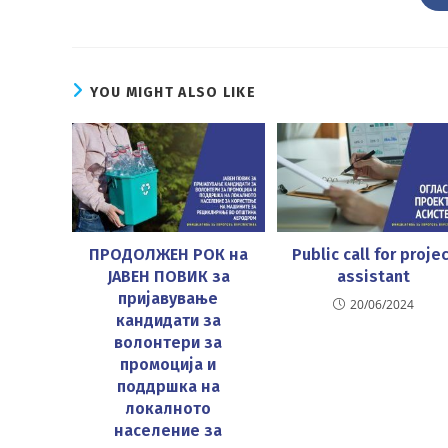
THIS
CONTENT
YOU MIGHT ALSO LIKE
ПРОДОЛЖЕН РОК на
Public call for proje
ЈАВЕН ПОВИК за
assistant
пријавување
20/06/2024
кандидати за
волонтери за
промоција и
поддршка на
локалното
население за