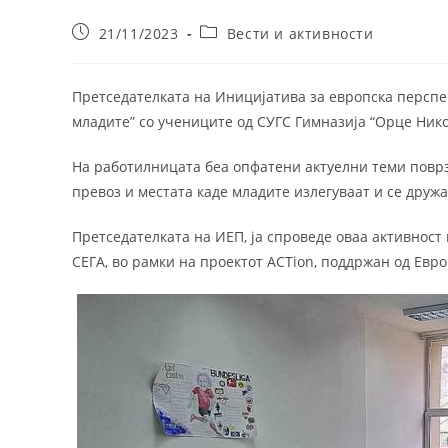
Post
Post
21/11/2023
Вести и активности
published:
category:
Претседателката на Иницијатива за европска перспе
младите” со учениците од СУГС Гимназија “Орце Нико
На работилницата беа опфатени актуелни теми поврз
превоз и местата каде младите излегуваат и се дружа
Претседателката на ИЕП, ја спроведе оваа активност
СЕГА, во рамки на проектот ACTion, поддржан од Евр