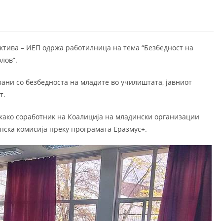
ктива – ИЕП одржа работилница на тема “Безбедност на
лов”.
ани со безбедноста на младите во училиштата, јавниот
т.
 како соработник на Коалиција на младински организации
опска комисија преку програмата Еразмус+.