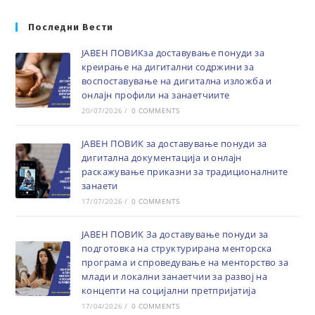
Последни Вести
ЈАВЕН ПОВИКза доставување понуди за
креирање на дигитални содржини за
воспоставување на дигитална изложба и
онлајн профили на занаетчиите
20/07/2026
/
0 COMMENTS
ЈАВЕН ПОВИК за доставување понуди за
дигитална документација и онлајн
раскажување приказни за традиционалните
занаети
17/07/2026
/
0 COMMENTS
ЈАВЕН ПОВИК За доставување понуди за
подготовка на структурирана менторска
програма и спроведување на менторство за
млади и локални занаетчии за развој на
концепти на социјални претпријатија
17/04/2026
/
0 COMMENTS