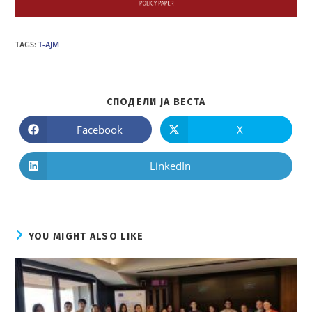
TAGS
:
Т-АЈМ
SHARE
СПОДЕЛИ ЈА ВЕСТА
THIS
CONTENT
Facebook
X
Opens
Opens
in
in
a
a
new
new
LinkedIn
Opens
window
window
in
a
new
window
YOU MIGHT ALSO LIKE