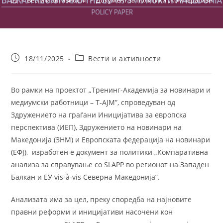
>
Вести и активности
>
Документ за политики „Компаративна ана
Post
Post
18/11/2025
Вести и активности
published:
category:
Во рамки на проектот „Тренинг-Академија за новинари и
медиумски работници – Т-АЈМ”, спроведуван од
Здружението на граѓани Иницијатива за европска
перспектива (ИЕП), Здружението на новинари на
Македонија (ЗНМ) и Европската федерација на новинари
(ЕФЈ), изработен е документ за политики „Компаративна
анализа за справување со SLAPP во регионот на Западен
Балкан и ЕУ vis-à-vis Северна Македонија”.
Анализата има за цел, преку споредба на најновите
правни реформи и иницијативи насочени кон