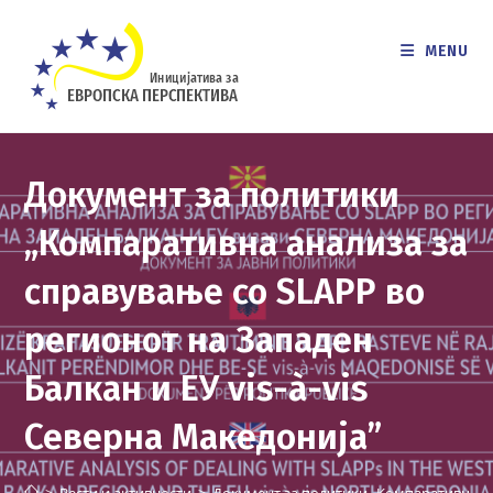
Skip
to
MENU
content
Документ за политики
„Компаративна анализа за
справување со SLAPP во
регионот на Западен
Балкан и ЕУ vis-à-vis
Северна Македонија”