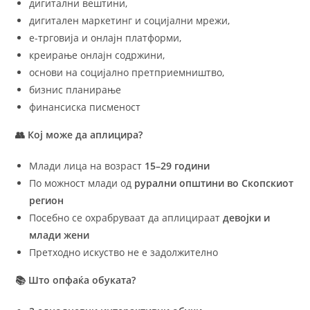
дигитални вештини,
дигитален маркетинг и социјални мрежи,
е-трговија и онлајн платформи,
креирање онлајн содржини,
основи на социјално претприемништво,
бизнис планирање
финансиска писменост
👥
Кој може да аплицира?
Млади лица на возраст
15–29 години
По можност млади од
рурални општини во Скопскиот
регион
Посебно се охрабруваат да аплицираат
девојки и
млади жени
Претходно искуство не е задолжително
📚
Што опфаќа обуката?