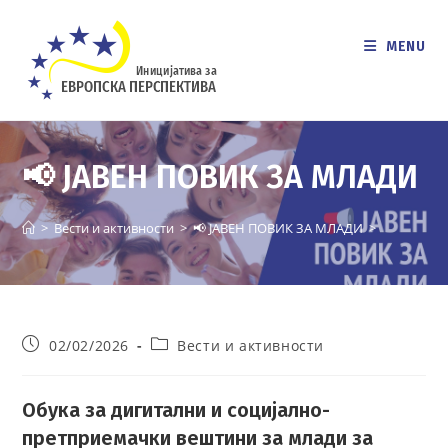
Skip
to
MENU
content
📢 ЈАВЕН ПОВИК ЗА МЛАДИ
>
Вести и активности
>
📢 ЈАВЕН ПОВИК ЗА МЛАДИ
>
Post
Post
02/02/2026
Вести и активности
published:
category:
Обука за дигитални и социјално-
претприемачки вештини за млади
за