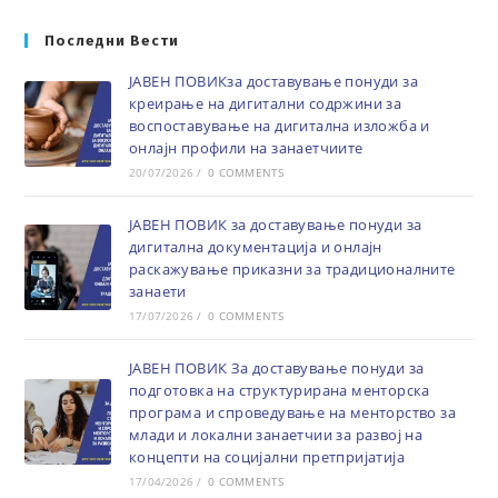
Последни Вести
ЈАВЕН ПОВИКза доставување понуди за
креирање на дигитални содржини за
воспоставување на дигитална изложба и
онлајн профили на занаетчиите
20/07/2026
/
0 COMMENTS
ЈАВЕН ПОВИК за доставување понуди за
дигитална документација и онлајн
раскажување приказни за традиционалните
занаети
17/07/2026
/
0 COMMENTS
ЈАВЕН ПОВИК За доставување понуди за
подготовка на структурирана менторска
програма и спроведување на менторство за
млади и локални занаетчии за развој на
концепти на социјални претпријатија
17/04/2026
/
0 COMMENTS