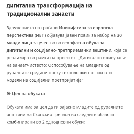
дигитална трансформација на
традиционални занаети
Здружението на граѓани
Иницијатива за европска
перспектива (ИЕП)
објавува јавен повик за избор на
30
млади лица
за учество во
сеопфатна обука за
дигитални и социјално-претприемачки вештини
, која се
реализира во рамки на проектот: „Дигитално оживување
на занаетчиството: Оспособување на младите од
руралните средини преку технолошки поттикнати
модели на социјални претпријатија”
🎯
Цел на обуката
Обуката има за цел да ги зајакне младите од руралните
општини на Скопскиот регион во следните области
комбинирани во 2 еднодневни обуки: