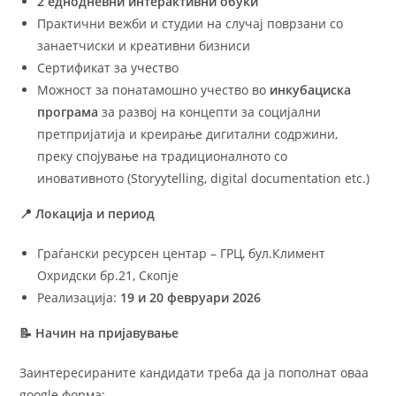
2
еднодневни интерактивни обуки
Практични вежби и студии на случај поврзани со
занаетчиски и креативни бизниси
Сертификат за учество
Можност за понатамошно учество во
инкубациска
програма
за развој на концепти за социјални
претпријатија и креирање дигитални содржини,
преку спојување на традиционалното со
иновативното (Storyytelling, digital documentation etc.)
📍
Локација и период
Граѓански ресурсен центар – ГРЦ, бул.Климент
Охридски бр.21, Скопје
Реализација:
19 и 20
февруари 2026
📝
Начин на пријавување
Заинтересираните кандидати треба да ја пополнат оваа
google форма: