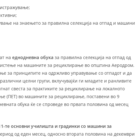
 истражување;
ктивни;
ување на знаењето за правилна селекција на отпад и машини
аат на
еднодневна обука
за правилна селекција на отпад од
користење на машините за рециклирање во општина Аеродром.
аење за принципите на одржливо управување со отпадот и да
 различни целни групи, вклучувајќи ги младите и ранливите
дигнат свеста за практиките за рециклирање на локалното
ње (ПЕТ) во машините за рециклирање, поставени во 9
евната обука ќе се спроведе во првата половина од месец
11-те основни училишта и градинки со машини за
ериод од еден месец, односно втората половина на декември