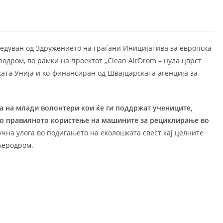
ведуван од Здружението на граѓани Иницијатива за европска
дром, во рамки на проектот „Clean AirDrom – нула цврст
ата Унија и ко-финансиран од Швајцарската агенција за
а на млади волонтери кои ќе ги поддржат учениците,
во правилното користење на машините за рециклирање во
чна улога во подигањето на еколошката свест кај целните
Аеродром.