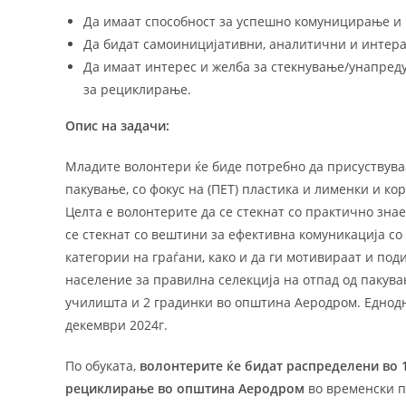
Да имаат способност за успешно комуницирање и
Да бидат самоиницијативни, аналитични и интера
Да имаат интерес и желба за стекнување/унапред
за рециклирање.
Опис на задачи:
Младите волонтери ќе биде потребно да присуствув
пакување, со фокус на (ПЕТ) пластика и лименки и 
Целта е волонтерите да се стекнат со практично зн
се стекнат со вештини за ефективна комуникација со
категории на граѓани, како и да ги мотивираат и по
население за правилна селекција на отпад од пакува
училишта и 2 градинки во општина Аеродрoм. Еднодн
декември 2024г.
По обуката,
волонтерите ќе бидат распределени во 
рециклирање во општина Аеродром
во временски п