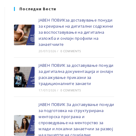
Последни Вести
ЈАВЕН ПОВИКза доставување понуди
за креирање на дигитални содржини
за воспоставување на дигитална
изложба и онлајн профили на
занаетчиите
20/07/2026
/
0 COMMENTS
ЈАВЕН ПОВИК за доставување понуди
за дигитална документација и онлајн
раскажување приказни за
традиционалните занаети
17/07/2026
/
0 COMMENTS
ЈАВЕН ПОВИК За доставување понуди
за подготовка на структурирана
менторска програма и
спроведување на менторство за
млади и локални занаетчии за развој
на концепти на социјални