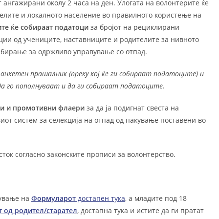
 ангажирани околу 2 часа на ден. Улогата на волонтерите ќе
телите и локалното население во правилното користење на
те ќе собираат податоци
за бројот на рециклирани
ации од учениците, наставниците и родителите за нивното
збирање за одржливо управување со отпад.
анкетен прашалник (преку кој ќе ги собираат податоците) и
да го пополнуваат и да ги собираат податоците.
ни и промотивни флаери
за да ја подигнат свеста на
иот систем за селекција на отпад од пакување поставени во
ток согласно законските прописи за волонтерство.
нување на
Формуларот
достапен тука
, а младите под 18
т од родител/старател
, достапна тука и истите да ги пратат