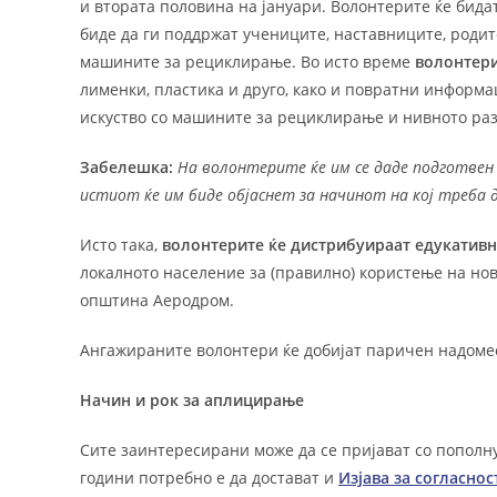
и втората половина на јануари. Волонтерите ќе бидат
биде да ги поддржат учениците, наставниците, роди
машините за рециклирање. Во исто време
волонтери
лименки, пластика и друго, како и повратни информ
искуство со машините за рециклирање и нивното ра
Забелешк
a
:
На волонтерите ќе им се даде подготвен 
истиот ќе им биде објаснет за начинот на кој треба 
Исто така,
волонтерите ќе дистрибуираат едукатив
локалното население за (правилно) користење на нов
општина Аеродром.
Ангажираните волонтери ќе добијат паричен надомес
Начин и рок за аплицирање
Сите заинтересирани може да се пријават со попол
години потребно е да достават и
Изјава за согласнос