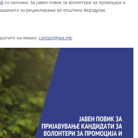
mk
со назнака: За јавен повик за волонтери за промоција и
машините за рециклирање во општина Аеродром.
братите на емаил:
contact@iep.mk
.