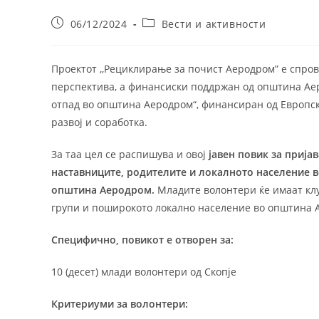
Post
Post
06/12/2024
Вести и активности
published:
category:
Проектот ,,Рециклирање за почист Аеродром” e спро
перспектива, а финансиски поддржан од општина Аеро
отпад во општина Аеродром“, финансиран од Европск
развој и соработка.
За таа цел се распишува и овој
јавен повик
за
пријав
наставниците, родителите и локалното население 
општина Аеродром.
Младите волонтери ќе имаат клу
групи и поширокото локално население во општина 
Специфично, повикот е отворен за
:
10 (десет) млади волонтери од Скопје
Критериуми за волонтери: