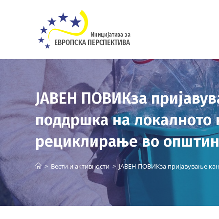
Skip
to
content
ЈАВЕН ПОВИКза пријавув
поддршка на локалното 
рециклирање во општин
>
Вести и активности
>
ЈАВЕН ПОВИКза пријавување кан