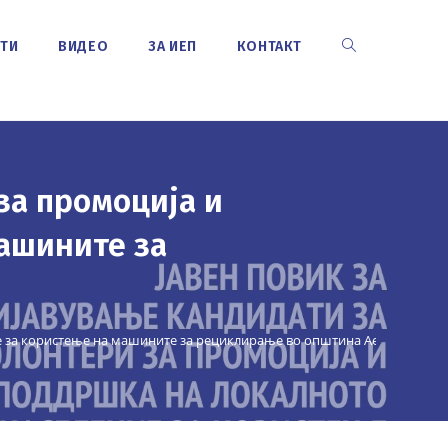
СТИ
ВИДЕО
ЗА ИЕП
КОНТАКТ
TOGGLE
WEBSITE
за промоција и
SEARCH
ашините за
ие за користење на машините за рециклирање во општина Аеродром
>