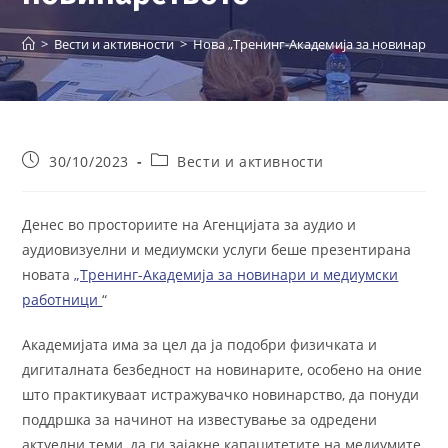
>
Вести и активности
>
Нова „Тренинг-Академија за новинари“ в
Post
Post
30/10/2023
Вести и активности
published:
category:
Денес во просториите на Агенцијата за аудио и
аудиовизуелни и медиумски услуги беше презентирана
новата
„Тренинг-Академија за новинари и медиумски
работници
“
Академијата има за цел да ја подобри физичката и
дигиталната безбедност на новинарите, особено на оние
што практикуваат истражувачко новинарство, да понуди
поддршка за начинот на известување за одредени
актуелни теми, да ги зајакне капацитетите на медиумите