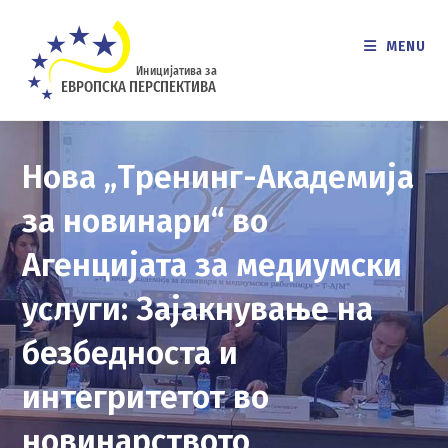
Skip
to
MENU
content
Нова „Тренинг-Академија
за новинари“ во
Агенцијата за медиумски
услуги: Зајакнување на
безбедноста и
интегритетот во
новинарството