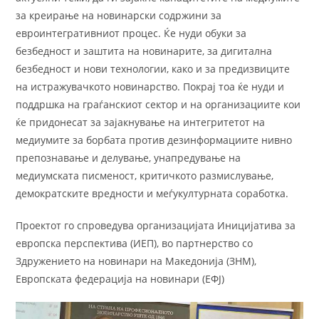
за креирање на новинарски содржини за
евроинтегративниот процес. Ќе нуди обуки за
безбедност и заштита на новинарите, за дигитална
безбедност и нови технологии, како и за предизвиците
на истражувачкото новинарство. Покрај тоа ќе нуди и
поддршка на граѓанскиот сектор и на организациите кои
ќе придонесат за зајакнување на интегритетот на
медиумите за борбата против дезинформациите нивно
препознавање и делување, унапредување на
медиумската писменост, критичкото размислување,
демократските вредности и меѓукултурната соработка.
Проектот го спроведува организацијата Иницијатива за
европска перспектива (ИЕП), во партнерство со
Здружението на новинари на Македонија (ЗНМ),
Европската федерација на новинари (ЕФЈ)