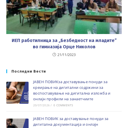
ИЕП работилница за „Безбедност на младите“
во гимназија Орце Николов
21/11/2023
Последни Вести
ЈАВЕН ПОВИКза доставување понуди за
креирање на дигитални содржини за
воспоставување на дигитална изложба и
онлајн профили на занаетчиите
20/07/2026
/
0 COMMENTS
ЈАВЕН ПОВИК за доставување понуди за
дигитална документација и онлајн