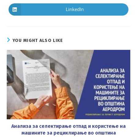
a
a
new
new
LinkedIn
Opens
window
window
in
a
new
window
YOU MIGHT ALSO LIKE
Анализа за селектирање отпад и користење на
машините за рециклирање во општина