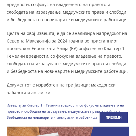
вредности, со фокус на владеењето на правото и
слободата на изразување, медиумските права и слободи
и безбедноста на новинарите и медиумските работници.
Целта на овој извештај е да се анализира напредокот на
Северна Македонија за 2024 година во пристапниот
процес кон Европската Унија (ЕУ) опфатен во Кластер 1 –
Темелни вредности, со фокус на владеење на правото,
слободата на изразување, медиумските права и слободи
и безбедноста на новинарите и медиумските работници.
Документот е изработен на три јазици: македонски,
албански и англиски.
Извештај за Кластер 1 – Темелни вредности, со фокус на владеењето на
правото и слободата на изразување, медиумските права и слободи и
безбедноста на новинарите и медиумските работници
ПРЕЗЕМИ