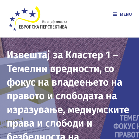
Skip
to
MENU
content
Извештај за Кластер 1 –
Темелни вредности, со
фокус на владеењето на
правото и слободата на
изразување, медиумските
права и слободи и
безбедноста на