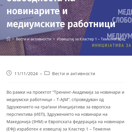
новинарите и
медиумските работници
>
Вести и активности
>
Извештај за Кластер 1 – Темелни вредно
Post
Post
11/11/2024
Вести и активности
published:
category:
Во рамки на проектот “Тренинг-Академија за новинари и
медиумски работници – Т-АЈМ”, спроведуван од
Здружението на граѓани Иницијатива за европска
перспектива (ИЕП), Здружението на новинари на
Македонија (ЗНМ) и Европската федерација на новинари
(ЕФЈ) изработен е извештај за Кластер 1 – Темелни