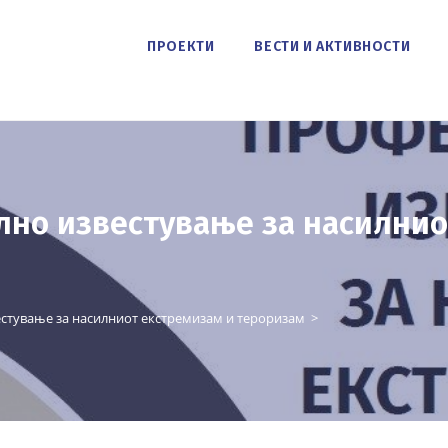
ПРОЕКТИ
ВЕСТИ И АКТИВНОСТИ
лно известување за насилнио
естување за насилниот екстремизам и тероризам
>