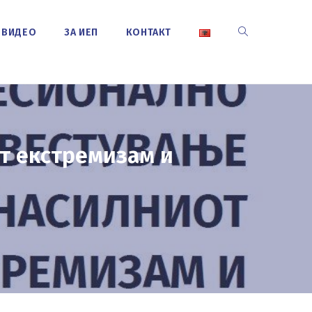
ВИДЕО
ЗА ИЕП
КОНТАКТ
TOGGLE
WEBSITE
SEARCH
т екстремизам и