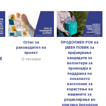
Оглас за
ПРОДОЛЖЕН РОК на
-
раководител на
ЈАВЕН ПОВИК за
проект
пријавување
ng
кандидати за
19/12/2024
волонтери за
промоција и
поддршка на
локалното
население за
користење на
машините за
рециклирање во
општина Аеродром