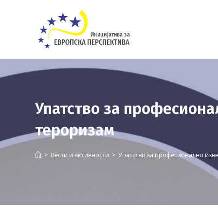
Skip
to
content
Упатство за професиона
тероризам
>
Вести и активности
>
Упатство за професионално изв