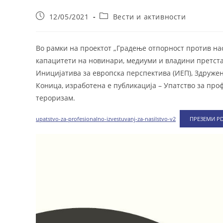
Post
Post
12/05/2021
Вести и активности
published:
category:
Во рамки на проектот „Градење отпорност против на
капацитети на новинари, медиуми и владини претста
Иницијатива за европска перспектива (ИЕП), Здруже
Коница, изработена е публикација – Упатство за пр
тероризам.
upatstvo-za-profesionalno-izvestuvanj-za-nasilstvo-v2
ПРЕЗЕМИ P