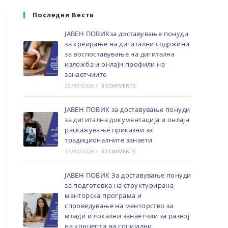
Последни Вести
ЈАВЕН ПОВИКза доставување понуди
за креирање на дигитални содржини
за воспоставување на дигитална
изложба и онлајн профили на
занаетчиите
20/07/2026
/
0 COMMENTS
ЈАВЕН ПОВИК за доставување понуди
за дигитална документација и онлајн
раскажување приказни за
традиционалните занаети
17/07/2026
/
0 COMMENTS
ЈАВЕН ПОВИК За доставување понуди
за подготовка на структурирана
менторска програма и
спроведување на менторство за
млади и локални занаетчии за развој
на концепти на социјални