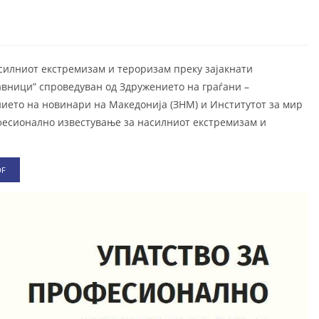
силниот екстремизам и тероризам преку зајакнати
вници” спроведуван од Здружението на граѓани –
нието на новинари на Македонија (ЗНМ) и Институтот за мир
офесионално известување за насилниот екстремизам и
DF