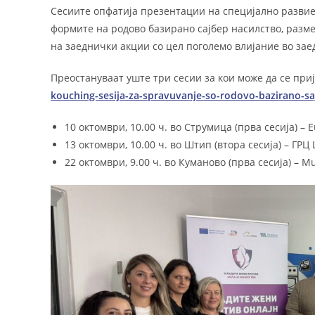
Сесиите опфатија презентации на специјално развие
формите на родово базирано сајбер насилство, разме
на заеднички акции со цел поголемо влијание во зае
Преостануваат уште три сесии за кои може да се при
kouching-sesija-za-spravuvanje-so-rodovo-bazirano-saj
10 октомври, 10.00 ч. во Струмица (прва сесија) – 
13 октомври, 10.00 ч. во Штип (втора сесија) – ГРЦ
22 октомври, 9.00 ч. во Куманово (прва сесија) – M