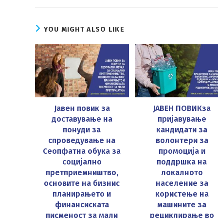
CONTENT
YOU MIGHT ALSO LIKE
Јавен повик за
ЈАВЕН ПОВИКза
доставување на
пријавување
понуди за
кандидати за
спроведување на
волонтери за
Сеопфатна обука за
промоција и
социјално
поддршка на
претприемништво,
локалното
основите на бизнис
население за
планирањето и
користење на
финансиската
машините за
писменост за мали
рециклирање во