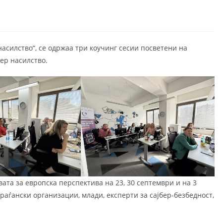
асилство“, се одржаa три коучинг сесии посветени на
ер насилство.
ата за европска перспектива на 23, 30 септември и на 3
раѓански организации, млади, експерти за сајбер-безбедност,