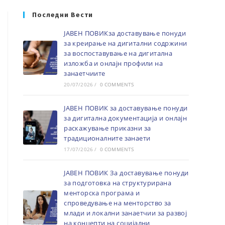
Последни Вести
ЈАВЕН ПОВИКза доставување понуди
за креирање на дигитални содржини
за воспоставување на дигитална
изложба и онлајн профили на
занаетчиите
20/07/2026
/
0 COMMENTS
ЈАВЕН ПОВИК за доставување понуди
за дигитална документација и онлајн
раскажување приказни за
традиционалните занаети
17/07/2026
/
0 COMMENTS
ЈАВЕН ПОВИК За доставување понуди
за подготовка на структурирана
менторска програма и
спроведување на менторство за
млади и локални занаетчии за развој
на концепти на социјални