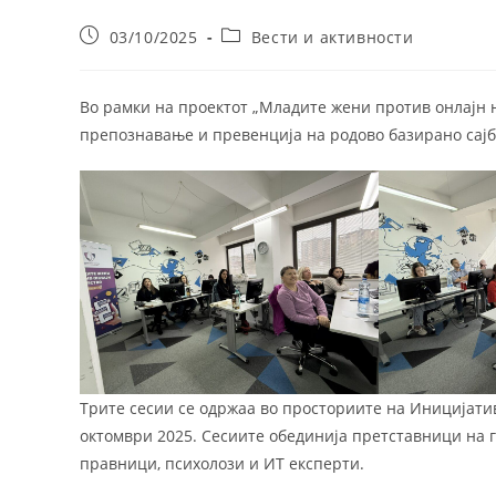
Post
Post
03/10/2025
Вести и активности
published:
category:
Во рамки на проектот „Младите жени против онлајн н
препознавање и превенција на родово базирано сајб
Трите сесии се одржаа во просториите на Иницијатив
октомври 2025. Сесиите обединија претставници на г
правници, психолози и ИТ експерти.