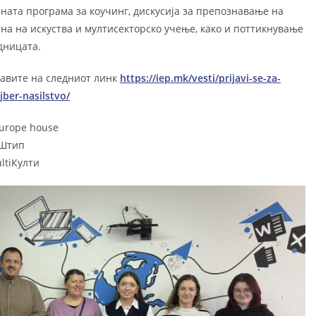
ната програма за коучинг, дискусија за препознавање на
на на искуства и мултисекторско учење, како и поттикнување
дницата.
јавите на следниот линк
https://iep.mk/vesti/prijavi-se-za-
ber-nasilstvo/
Europe house
 Штип
ultiКулти