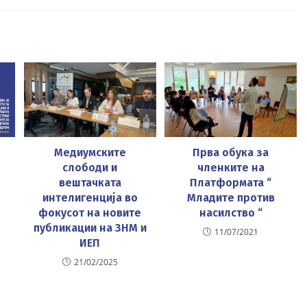
new
new
new
window
window
window
Медиумските
Прва обука за
слободи и
членките на
вештачката
Платформата “
интелигенција во
Младите против
фокусот на новите
насилство “
публикации на ЗНМ и
11/07/2021
ИЕП
21/02/2025